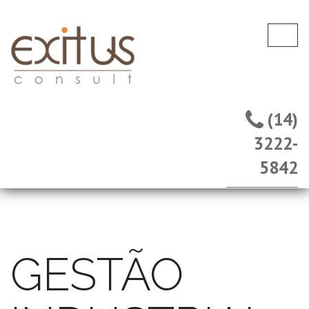
(14)
3222-
5842
GESTÃO