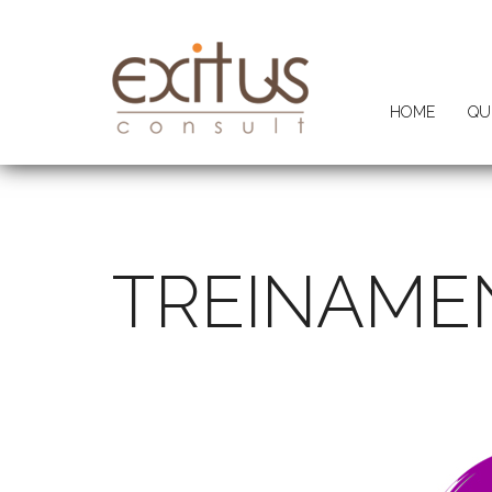
HOME
QU
TREINAME